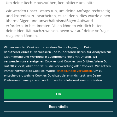
Um deine Rechte auszuüben, kontaktiere uns bitte.
Wir werden unser Bestes tun, um deine Anfrage rechtzeitig
und kostenlos zu bearbeiten, es sei denn, dies würde einen
übermäßigen und unverhältnismäßigen Aufwand
erfordern. In bestimmten Fällen können wir dich bitten,
deine Identität nachzuweisen, bevor wir auf deine Anfrage
reagieren können.
Bei Anfragen zur Verarbeitung oder Weitergabe
Wir verwenden Cookies und andere Technologien, um Dein
personenbezogener Daten im Zusammenhang mit JET Pay
Benutzererlebnis zu verbessern und zu personalisieren, für Analysen zur
und/oder JET Pay Card wende dich bitte an die Person, die
Optimierung und Werbung in Zusammenarbeit mit Dritten. Wir
dir das JET Pay-Guthaben gewährt (das kann dein
verwenden unsere eigenen Cookies und Cookies von Dritten. Wenn Du
Arbeitgeber, Geschäftspartner usw. sein). Dies ist
auf OK klickst, akzeptierst Du die Verwendung aller Cookies. Wir setzen
erforderlich, da JET und die Person, die dir das Guthaben
immer notwendige Cookies. Wähle
Einstellungen verwalten
, um zu
gewährt, eine separate Verantwortung für die Verarbeitung
entscheiden, welche Cookies Du akzeptieren möchtest, um Deine
und den Schutz deiner personenbezogenen Daten haben.
Präferenzen anzupassen und um weitere Informationen zu finden.
Solltest du weitere Fragen oder Beschwerden in Bezug auf
die Verarbeitung deiner personenbezogenen Daten haben,
OK
kontaktieren wir dich gerne. Wir würden uns auch über
Tipps oder Vorschläge zur Verbesserung unserer Erklärung
freuen.
Essentielle
Sicherheit